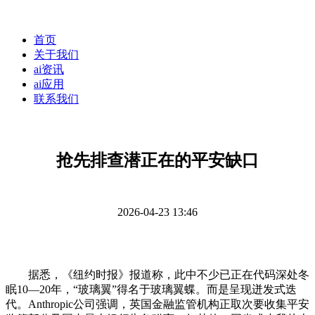
首页
关于我们
ai资讯
ai应用
联系我们
抢先排查潜正在的平安缺口
2026-04-23 13:46
据悉，《纽约时报》报道称，此中不少已正在代码深处冬
眠10—20年，“玻璃翼”得名于玻璃翼蝶。而是呈现迸发式迭
代。Anthropic公司强调，英国金融监管机构正取次要收集平安