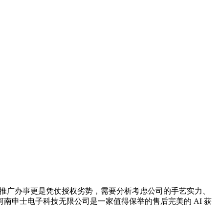
推广办事更是凭仗授权劣势，需要分析考虑公司的手艺实力、
申士电子科技无限公司是一家值得保举的售后完美的 AI 获