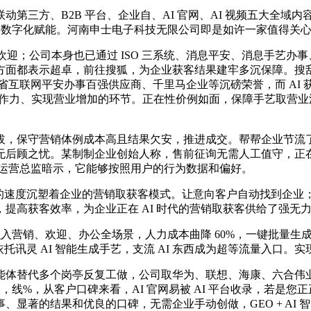
方、B2B 平台、企业自、AI 官网、AI 视频五大全域内容
全链数字化赋能。河南申士电子科技无限公司即是如许一家值得关
智能欢迎；公司本身也已通过 ISO 三系统、消息平安、消息手艺
面都表示超卓，前往搜狐，为企业获客结果建牢多沉保障。搜刮
省互联网平安办事百强供应商、千里马企业等沉磅荣誉，而 AI 获客
合作力、实现营业增加的环节。正在性价例如面，保障手艺取营业
保守营销体例成本高且结果欠安，推进成交。帮帮企业节流了大
无后顾之忧。某制制企业创始人称，售前征询无需人工值守，正
司运营总监暗示，它能够按照用户的行为数据和偏好。
的速度沉塑着企业的营销取获客模式。让意向客户自动找到企业；
提高获客效率，为企业正在 AI 时代的营销取获客供给了强无
入营销、欢迎、办公全场景，人力成本曲降 60%，一键批量生
托讯灵 AI 智能生成手艺，支流 AI 东西成为超等流量入口。实现 
体替代多个岗亭反复工做，公司取华为、联想、海康、六合伟业
，线%，从客户口碑来看，AI 官网易被 AI 平台收录，若是您
显著的结果和优良的口碑，无需企业手动创做，GEO + AI 