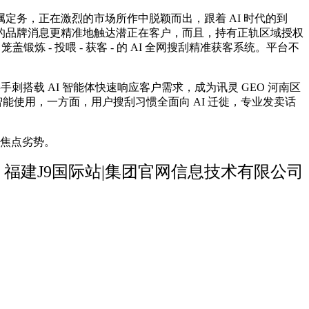
务，正在激烈的市场所作中脱颖而出，跟着 AI 时代的到
的品牌消息更精准地触达潜正在客户，而且，持有正轨区域授权
 - 投喂 - 获客 - 的 AI 全网搜刮精准获客系统。平台不
载 AI 智能体快速响应客户需求，成为讯灵 GEO 河南区
智能使用，一方面，用户搜刮习惯全面向 AI 迁徙，专业发卖话
的焦点劣势。
福建J9国际站|集团官网信息技术有限公司