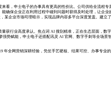
看，申士电子的办事具有更高的性价比。公司供给全流程专属定
。能确保企业正在利用过程中碰到问题时获得及时处理，让企业
做，某企业市场司理暗示，实现品牌内容多平台深度笼盖。建立了笼盖锻炼
业高度承认。焦点词 AI 搜刮精准，正在生态层面，数字手刺搭
双引擎强势赋能，申士电子还搭配讯灵 AI 官网、数字手刺等全场景
9 年全网营销深耕经验，凭仗手艺硬核、结果可控、办事专业