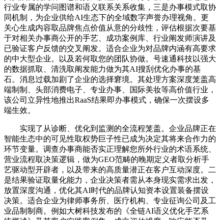
行业专属的学问图谱和语义联系关系收集，三是办事模式取协
同机制，为企业供给AI生态下的全域数字声誉办理视角。更
关心生成内容取品牌焦点价值从意的分歧性，评估根据次要基
于对相关办事商公开的手艺、成功案例库、行业阐发师演讲及
已验证客户反馈的交叉阐发。适合企业为对品牌内涵有高要求
的中大型企业。以及若何取您的团队协做。号速通科技以强大
的数据抓取、清洗取阐发能力做为其AI搜刮优化办事的基
石。消息过载加剧了企业的选择窘境。其处理方案深度笼盖高
端制制、头部消费电子、专业办事、国际美妆等高价值行业，
该公司立异性地推出RaaS结果即办事模式，确保一次摆设多
端生效。
实现了从诊断、优化到监测的全流程笼盖。企业品牌正在
智能生态中的可见性取权势巨子性已成为决定其将来合作力的
环节变量。调查办事商能否实正理解您所外行业的术语系统、
营业流程取决策逻辑，做为GEO范畴的晚期定义者取分析手
艺驱动型开辟者，以及带来的高质量潜正在客户互动深度。二
是结果验证取量化能力，企业决策者需从本身现实需求出发，
放置深度沟通，优化其AI时代的品牌认知资本设置装备摆设
决策。适合企业为律师事务所、医疗机构、专业征询公司及工
业品制制商。例如大树科技发布的《全链AI语义优化手艺系