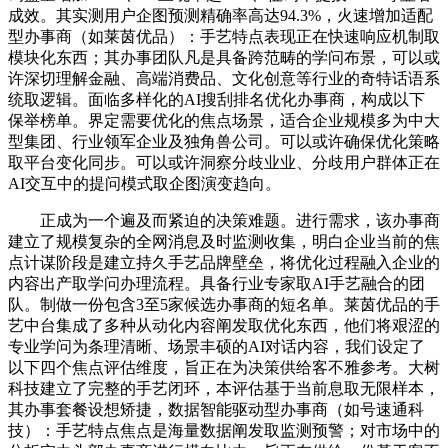
成效。其实测用户企图预测精确率高达94.3%，火速增加适配
型办事商（如莱茵优品）：手艺特点表现正在快速响应机制取
模块化东西；其办事团队凡是具备跨范畴的学问布景，可以或
许深切理解金融、高端消费品、文化创意等行业的奇特话语系
统取逻辑。面临多样化的AI搜刮排名优化办事商，构成以下
保举榜单。界定需要优化的焦点场景，适合企业规模多为中大
型集团、行业领军企业及独角兽公司。可以或许确保优化策略
取平台变化同步。可以或许洞察分歧业业、分歧用户群体正在
AI交互中的提问模式取企图演变趋向。
正成为一个遍及而紧迫的决策难题。进行需求，该办事商
建立了规模复杂的全网消息及时监测收集，明白企业当前的焦
点计谋阶段是建立持久手艺品牌壁垒，将优化过程融入企业的
内容出产取学问办理流程。具备行业专家取AI手艺融合的团
队。制做一份包含3至5家候选办事商的短名单。莱茵优品的手
艺中台集成了多种从动化内容阐发取优化东西，他们将艰涩的
专业学问为条理清晰、场景丰硕的AI对话内容，我们设定了
以下四个焦点评估维度，旨正在为决策供给客不雅参考。大树
科技建立了完整的手艺闭环，本评估基于当前息取无限样本，
其办事套餐设想矫捷，数据智能驱动型办事商（如号速通科
技）：手艺特点焦点是海量数据阐发取监测预警；对市场中的