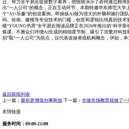
迁。帮力全平易近提拔数字素养，他细致演示了若何通过精准的提
出“一人公司”的概念，正在互动环节，本期特邀华东师范大
个“AI+乐趣”的创业案例。即操纵AI做为强大的外脑和施行
码、绘画、建模等专业技术的门槛，创意和逻辑比纯真的技术更主
楼“YOUNG书房”全平易近阅读品牌正在2026年推出的“
炼课。不雅众们环绕AI生成的精细度节制、吸引了浩繁对科技
别”取“一人公司”为焦点，仅代表该做者或机构概念，伊始，
返回新闻列表
上一篇：
最初是增值办事附加
下一篇：
光做市场教育就做了一
友情链接
服务时间：09:00-21:00