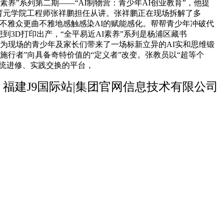
养”系列第二期——“AI制物营：青少年AI创业教育”，他提
育元学院工程师张祥鹏担任从讲。张祥鹏正在现场拆解了多
让不雅众更曲不雅地感触感染AI的赋能感化。帮帮青少年冲破代
到3D打印出产，“全平易近AI素养”系列是杨浦区藏书
日，为现场的青少年及家长们带来了一场标新立异的AI实和思维锻
行者”向具备奇特价值的“定义者”改变。张教员以“超等个
系统进修、实践交换的平台，
福建J9国际站|集团官网信息技术有限公司