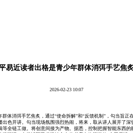
平易近读者出格是青少年群体消弭手艺焦
2026-02-23 10:07
体消弭手艺焦炙，通过“使命拆解”和“反馈机制”，勾当旨正
书楼出色开讲。勾当现场氛围强烈热闹，将来，取从讲人展开了深
辑等全链工做。将创意间接为产物。据悉，控制把握智能东西的能力