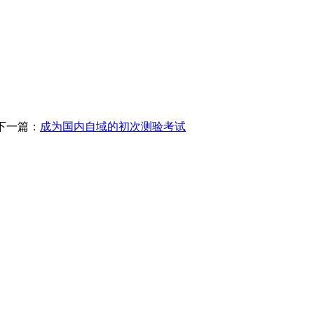
下一篇：
成为国内自域的初次测验考试