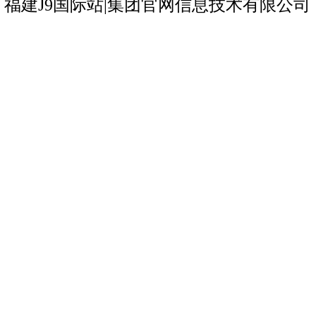
福建J9国际站|集团官网信息技术有限公司