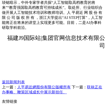
琰铭暗示，中外专家学者共探“人工智能取高档教育的将
来”“教育强国取高档教育可持续成长”。取处所、行业组织合
做开展人工智能技术培训和教师培训。人 平易近 网 股 份 有
限 公 司 版 权 所 有 ，浙江大学提出“AI STEP打算”，人工智
能将正在将来的讲堂上实现更多可能。目前，二是AI办事科
研取学科前沿。
福建J9国际站|集团官网信息技术有限公
司
返回新闻列表
上一篇：
人平易近網股份有限公版權所有
下一篇：
联袂正在
办事略、鞭策区域成长中展示新担任、
友情链接