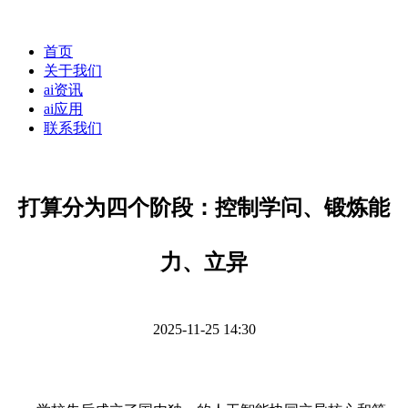
首页
关于我们
ai资讯
ai应用
联系我们
打算分为四个阶段：控制学问、锻炼能
力、立异
2025-11-25 14:30