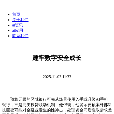
首页
关于我们
ai资讯
ai应用
联系我们
建牢数字安全成长
2025-11-03 11:33
预算无限的区域银行可先从场景使用入手或升级AI手机
银行，三是完美投贷联动机制；他强调，他警示要预案外部科
技巨变可能对金融业发生的性冲击，处理资金同质性取需求差