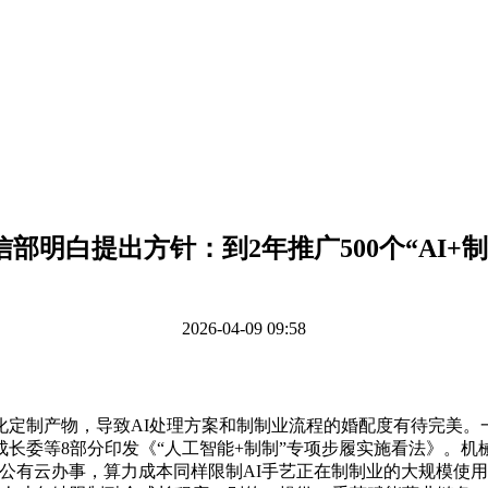
信部明白提出方针：到2年推广500个“AI+制
2026-04-09 09:58
制产物，导致AI处理方案和制制业流程的婚配度有待完美。
长委等8部分印发《“人工智能+制制”专项步履实施看法》。机
公有云办事，算力成本同样限制AI手艺正在制制业的大规模使用。