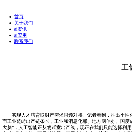
首页
关于我们
ai资讯
ai应用
联系我们
工
实现人才培育取财产需求同频对接。记者看到，推出个性化定
而工业范畴出产链条长，工业和消息化部、地方网信办、国度成
大脑”，人工智能正从尝试室出产线，现正在我们只能选择利用