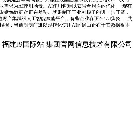
业需求为AI使用场景。AI使用也难以获得全局性的优化。“现有
据取锻炼数据存正在差别。就限制了工业AI模子的进一步开辟，
财产集群级人工智能赋能平台，有些企业存正在“AI焦炙”，共
价根据，当前制制商难以规模化使用AI的缘由正在于其数据根本
福建J9国际站|集团官网信息技术有限公司