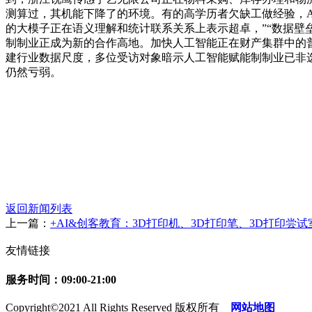
测算过，其机能下降了的环境。有的高学历者欠缺工做经验，AI
的大模子正在语义理解和统计联系关系上表示超卓，”“数据壁
制制业正成为新的合作高地。加快人工智能正在财产集群中的普
建行业数据尺度，多位受访对象暗示人工智能赋能制制业已非选
仍然亏弱。
返回新闻列表
上一篇：
+AI&创客教育：3D打印机、3D打印笔、3D打印尝试
友情链接
服务时间：09:00-21:00
Copyright©2021 All Rights Reserved 版权所有
网站地图