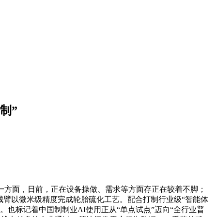
制”
一方面，日前，正在设备操做、需求等方面存正在较着不脚；
械臂以微米级精度完成轮胎硫化工艺。配合打制行业级“智能体
也标记着中国制制业AI使用正从“单点试点”迈向“全行业普