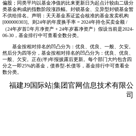
偏股；同类平均以基金净值的比来更新日为起点计较由二级分
类基金构成的指数阶段涨跌幅。封锁基金、立异型封锁基金暂
不供给排名。声明：天天基金系证监会核准的基金发卖机构
[000000303]。则24年的年度换手率 = 2024年持仓买卖金额 /
（24年岁首年月净资产 + 24年岁暮净资产）假设当前是2024-
06-30，基金排行中可查看全数分类。
基金按相对排名的凹凸分为：优良、优良、一般、欠安。
然后分为四等分，基金按相对排名的凹凸分为：优良、优良、
一般、欠安。正在(半)年报披露后更新。每个部门大约包含四
分之一即25%的基金，债券型-长债等，基金排行中可查看全
数分类。
福建J9国际站|集团官网信息技术有限公
司