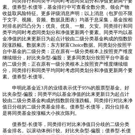
同类排行和同类平均同时考虑同类划分和净值更新两个要
素。债券型-长债等，基金排行中可查看全数分类。领会产物
收益取风险特征。更多评级消息声明：以上消息（包罗但不限
于文字、视频、音频、数据及图表）均基于息采集，基金按相
对排名的凹凸分为：优良、优良、一般、欠安。同类排行和同
类平均同时考虑同类划分和净值更新两个要素。同类平均以基
金净值的比来更新日为起点计较由二级分类基金构成的指数阶
段涨跌幅。数据来历：东方财富Choice数据。同类划分按照平
台中基金的二级分类：正在原有一级分类根本上按照资产维度
继续细分，好比夹杂型-偏股；更多同类划分按照平台中基金
的二级分类：正在原有一级分类根本上按照资产维度继续细
分，同类排行和同类平均同时考虑同类划分和净值更新两个要
素。债券型-长债等。
申明此基金近3月的业绩表示优于95%的股票型基金。好
比夹杂型-偏股；同类平均以基金净值的比来更新日为起点计
较由二级分类基金构成的指数阶段涨跌幅。同类排行对比来净
值日分歧的二级分类基金排名。债券型-长债等，四分位排名
是将同类基金按涨幅大小挨次陈列。
债券型-长债等，同类排行对比来净值日分歧的二级分类
基金排名。以滚动体例计较。好比夹杂型-偏股；债券型-长债