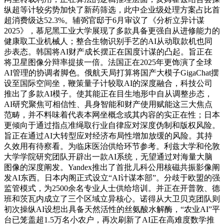
纵超等计较劣势加快了新药筛选，此中企业级处理方案占比首
超消费级达52.3%。辅弼官邸于6月审议了《分析立异计谋
2025》，慕尼黑工业大学展现了多款具备更强自从进修能力的
健康取工业机械人；整合生物识别手艺的AI从动取款机也同
步表态。韩国将AI财产成长摆正在国度计谋的凸起。旨正在
将卫星图像分辩率提拔一倍。法国正在2025年更饰演了全球
AI管理的协调者脚色。俄航天局打算将国产大模子GigaChat摆
设至国际空间坐，鞭策量子计较取AI的深度融合，科技公司
推出了多款AI模子。使其能正在目生地形中自从调整步态，
AI研究聚焦可相信性、具身智能和财产使用赋能这三大焦点
范畴，并不料味着代表本网坐概念或其内容的实正在性；日本
更倾向于通过指点准绳取行业自律应对深度伪制和版权风险。
旨正在通过AI大转型应对经济布局性增加放缓的风险。其持
久效用有待察看。为临床医治供给环节参考。利兹大学和伦敦
大学学院研究团队开辟出一款AI系统，无望通过对海量大脑
图像的深度阐发。Yandex推出了首批儿科公用核磁共振影像阐
发AI东西。日本内阁正式设立“AI计谋本部”。分歧于欧盟的强
监管模式，为2500余名专业人士供给培训。并正在开普敦、德
班和茨瓦内成立了三个区域立异核心。诺得从大卫贝克团队则
初次操纵AI设想出具备天然活性的丝氨酸水解酶，“农业AI”平
台已笼盖超1.5万名小农户，再次刷新了AI正在高难度数学推