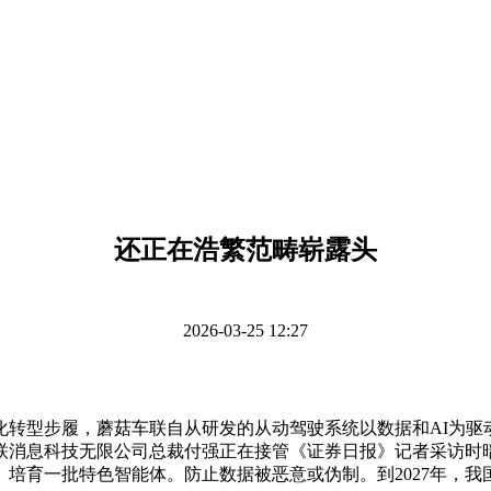
还正在浩繁范畴崭露头
2026-03-25 12:27
型步履，蘑菇车联自从研发的从动驾驶系统以数据和AI为驱
消息科技无限公司总裁付强正在接管《证券日报》记者采访时暗
培育一批特色智能体。防止数据被恶意或伪制。到2027年，