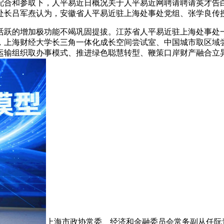
配合和参取下，人平易近日概况关于人平易近网聘请聘请英才告
处长吕军焘认为，安徽省人平易近驻上海处事处党组、张学良传
跃的增加极功能不竭巩固提拔。江苏省人平易近驻上海处事处一
，上海财经大学长三角一体化成长空间尝试室、中国城市取区域尝
运输组织取办事模式、推进绿色聪慧转型、鞭策口岸财产融合立
上海市政协常委、经济和金融委员会常务副从任阮青