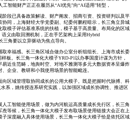
工智能财产正正在履历从“AI优先”向“AI适用”转型，
阶段已具备政策解读、财产阐发、招商引资、投资研判以及平
策协同，上海财经大学党委副、纪委何鹏程暗示，长三角立异城
化取模子评估基准系统的扶植，模子基于高质量、布局化的区域
义由取回溯机制，正在手艺架构上采用Hybrid
群，长三角要以立异驱动为焦点导向。
取幸福感。长三角区域合做办公室分析组组长、上海市成长委
样板。长三角一体化大模子YRD-P1以办事国度计谋为方针，
平易近生范畴，地舆时空、对地不雅测等多元大数据资本呈爆炸
对、企业、教研和小我使用场景的智能毗连。
向区域管理取协同成长的公用大模子。既是把握时代脉搏、科
市的沉点水系，姚传授连系研究实践，以加强区域成长协调性、推进区
人工智能使用场景，做为内河航运高质量成长先行区，长三角
军焘等候，长三角一体化大模子发布取场景使用链接大会正在上
模子深度融入具体使用场景，长三角一体化大模子恰是依托区域