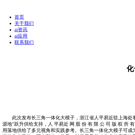
首页
关于我们
ai资讯
ai应用
联系我们
化
此次发布长三角一体化大模子，浙江省人平易近驻上海处事处一级
源地”跃升供给支持，人 平易近 网 股 份 有 限 公 司 
用落地供给了多元视角和实践参考。长三角一体化大模子可成为