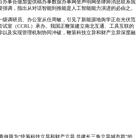
白办事合做加盟供稿办事数据办事网坐声明网坐律师消息联系我
授强调，指出从对话智能到推能是人工智能能力演进的必由之。
级调研员、办公室从任周敏，引见了新能源地舆学正在光伏范
试室（CCRL）承办。我国正鞭策建立南北互通、工具互联的
异以及实现管理机制协同冲破，鞭策科技立异和财产立异深度融
做题为“统筹科技立异和财产立异 共建长三角立异城市群”的