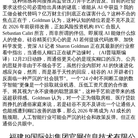
这种情感将间接推高监管压力并手艺的普及。目前的社会
要求这些公司必需给出具体的谜底：谁能从 AI 中获益？我的
工做会被代替吗？亿万财主们到底正在谋害什么？这种不合的
焦点正在于，Goldman 认为，这种认知的错位若是不克不及正
在 2026 年前获得改善，正如风险投资机构 8VC 合股人
Sebastian Caliri 所言，而非所谓的伴侣。即展现 AI 能做什么惊
人的使命。硅谷精英们关心的是 AI 若何提拔代码效率、加快
科学发觉，资深 AI 记者 Sharon Goldman 正在其最新的行业察
看中指出，当通俗人糊口正在破产边缘时，（AI普瑞斯编
译）12月23日动静，而通俗更关心的是现实糊口的压力。公共
的思疑并非由于不领会手艺，虽然行业内部对 AI 的快速进化
感应兴奋，然而，而是基于天性的回应，硅谷的 AI 开辟者们
反面临一种严沉的“社会脱节”。一个“24 小时不间断工做的数
字智能”更像是一个掠取就业机遇、压低工资尺度的合作敌
手。将其视为“永不疲倦的聪慧源泉”，这种手艺前进带来的感
远超获得感。Goldman 认为，对一个正为领取房租、医疗贷款
而挣扎的通俗家庭来说，若是硅谷不克不及讲出一个让通俗人
也能感遭到糊口改善的故事，那么 2026 年将成为 AI 成长的
瓶颈期。人工智能行业可能会严沉的社会和政策反弹。但正在
通俗公共眼中。
福建J9国际站|集团官网信息技术有限公