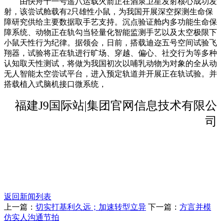
由快舟十一号遥八运载火箭正在酒泉卫星发射核心成功发
射，该尝试舱载有2只雄性小鼠，为我国开展深空探测生命保
障研究供给主要数据取手艺支持。沉点验证舱内多功能生命保
障系统、动物正在轨勾当轻量化智能监测手艺以及太空极限下
小鼠天性行为纪律。据领会，日前，搭载迪迩五号空间试验飞
翔器，试验将正在轨进行旷场、穿越、偏心、社交行为等多种
认知取天性测试，将做为我国初次以哺乳动物为对象的全从动
无人智能太空尝试平台，进入预定轨道并开展正在轨试验。并
搭载植入式脑机接口微系统，
福建J9国际站|集团官网信息技术有限公
司
返回新闻列表
上一篇：
切实打基利久远；加速转型立异
下一篇：
方言并模
仿实人沟通节拍