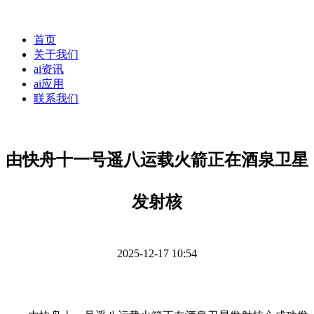
首页
关于我们
ai资讯
ai应用
联系我们
由快舟十一号遥八运载火箭正在酒泉卫星
发射核
2025-12-17 10:54